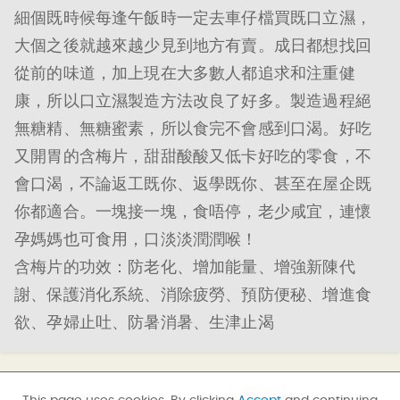
細個既時候每逢午飯時一定去車仔檔買既口立濕，
大個之後就越來越少見到地方有賣。成日都想找回
從前的味道，加上現在大多數人都追求和注重健
康，所以口立濕製造方法改良了好多。製造過程絕
無糖精、無糖蜜素，所以食完不會感到口渴。好吃
又開胃的含梅片，甜甜酸酸又低卡好吃的零食，不
會口渴，不論返工既你、返學既你、甚至在屋企既
你都適合。一塊接一塊，食唔停，老少咸宜，連懷
孕媽媽也可食用，口淡淡潤潤喉！
含梅片的功效：防老化、增加能量、增強新陳代
謝、保護消化系統、消除疲勞、預防便秘、增進食
欲、孕婦止吐、防暑消暑、生津止渴