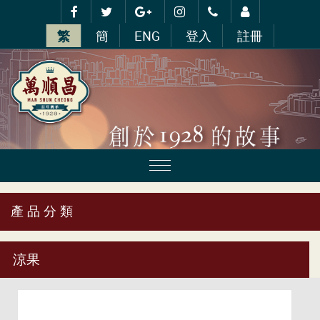
繁
簡
ENG
登入
註冊
產 品 分 類
涼果