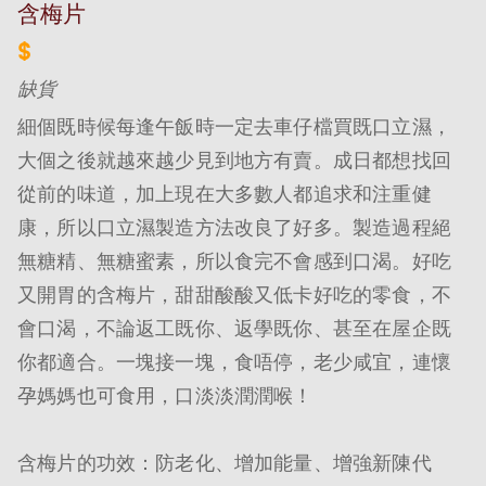
含梅片
$
缺貨
細個既時候每逢午飯時一定去車仔檔買既口立濕，
大個之後就越來越少見到地方有賣。成日都想找回
從前的味道，加上現在大多數人都追求和注重健
康，所以口立濕製造方法改良了好多。製造過程絕
無糖精、無糖蜜素，所以食完不會感到口渴。好吃
又開胃的含梅片，甜甜酸酸又低卡好吃的零食，不
會口渴，不論返工既你、返學既你、甚至在屋企既
你都適合。一塊接一塊，食唔停，老少咸宜，連懷
孕媽媽也可食用，口淡淡潤潤喉！
含梅片的功效：防老化、增加能量、增強新陳代