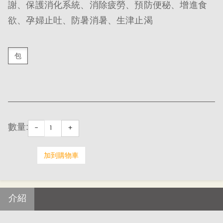
謝、保護消化系統、消除疲勞、預防便秘、增進食
欲、孕婦止吐、防暑消暑、生津止渴
包
數量:
-
+
加到購物車
介紹