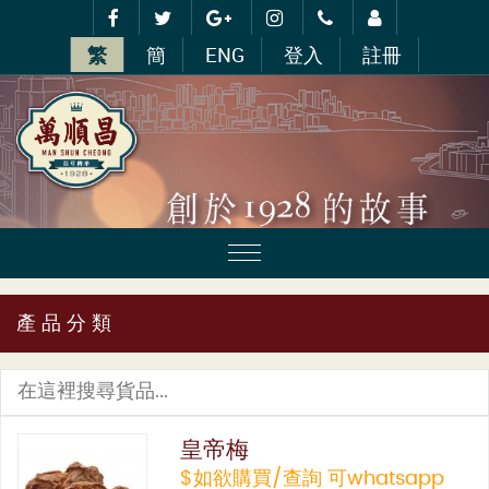
繁
簡
ENG
登入
註冊
產 品 分 類
皇帝梅
$如欲購買/查詢 可whatsapp