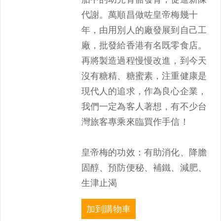
胎中的幼兒骨骼發育，促進新陳
代謝。萬順昌做咗皇帝梅幾十
年，由用別人的廠發展到自己工
廠，批發給香港有名既零食店。
再將製造過程慢慢改進，到今天
沒有糖精、糖蜜素，注重健康是
現代人的追求，作為良心企業，
我們一定為客人著想，有不少台
灣旅客專乘來臨買作手信！
皇帝梅的功效：有助消化、降膽
固醇、預防便秘、補鐵、減肥、
生津止渴
加到購物車