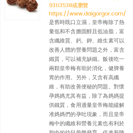
93113538或瀏覽
https://www.daigorgor.com/
是舊時既口立濕，皇帝梅除了熱
量低和不含膽固醇且低油脂，富
含纖維質、鈣、鉀、維生素可以
改善人體的營養問題之外，富含
鐵質，可以補充缺鐵。飯後吃一
兩顆皇帝梅有助於消化，健脾養
胃的作用。另外，又含有高纖
維，有助改善便秘的問題。對懷
孕媽媽尤其有益，除了為媽媽提
供鐵質，食用適量皇帝梅能緩解
准媽媽們的孕吐現象，而且皇帝
梅中的纖維和營養元素也有利於