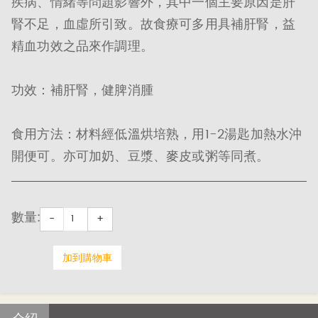
疾病、情緒等問題影響外，其中一個主要原因是肝
腎不足，血虛所引致。故食療可多用具補肝腎，益
精血功效之品來作調理。
功效：補肝腎，健脾消腫
食用方法：材料經低溫烘培熟，用1-2湯匙加熱水沖
開便可。亦可加奶、豆漿、麥皮或粥等同煮。
數量:
-
+
加到購物車