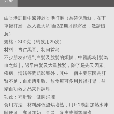
介紹
由香港註冊中醫師於香港打磨（為確保新鮮，在下
單後打磨，故入數大約1至2星期才能寄出，敬請留
意）
規格：300克（約飲用25次）
材料：青仁黑豆、制何首烏
不少朋友都遇到白髮及脫髮的煩惱，中醫認為[髮為
血之餘]，過早白髮及大量脫髮，除了是先天因素、
疾病、情緒等問題影響外，其中一個主要原因是肝
腎不足，血虛所引致。故食療可多用具補肝腎，益
精血功效之品來作調理。
功效：補肝腎，健脾消腫
食用方法：材料經低溫烘培熟，用1-2湯匙加熱水沖
開便可。亦可加奶、豆漿、麥皮或粥等同煮。