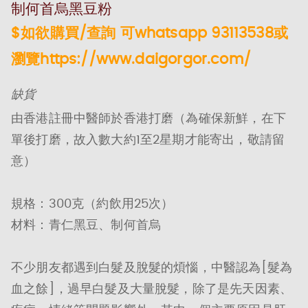
制何首烏黑豆粉
$如欲購買/查詢 可whatsapp 93113538或
瀏覽https://www.daigorgor.com/
缺貨
由香港註冊中醫師於香港打磨（為確保新鮮，在下
單後打磨，故入數大約1至2星期才能寄出，敬請留
意）
規格：300克（約飲用25次）
材料：青仁黑豆、制何首烏
不少朋友都遇到白髮及脫髮的煩惱，中醫認為[髮為
血之餘]，過早白髮及大量脫髮，除了是先天因素、