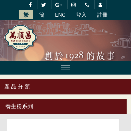
繁
簡
ENG
登入
註冊
產 品 分 類
養生粉系列