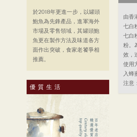
於2018年更進一步，以罐頭
由香
鮑魚為先鋒產品，進軍海外
七白
市場及零售領域，其罐頭鮑
七白
魚更在製作方法及味道各方
粉。
面作出突破，食家老饕爭相
效，
推薦。
使用
入蜂
注意
優質生活