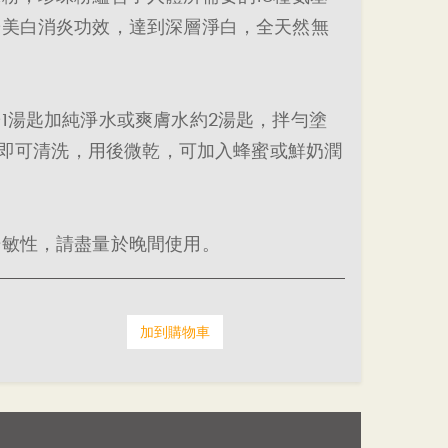
粉美白消炎功效，達到深層淨白，全天然無
1湯匙加純淨水或爽膚水約2湯匙，拌勻塗
分鐘即可清洗，用後微乾，可加入蜂蜜或鮮奶潤
光敏性，請盡量於晚間使用。
加到購物車