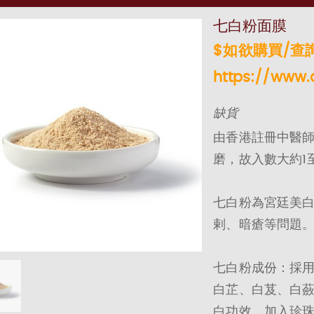
七白粉面膜
$如欲購買/查詢 
https://www.
缺貨
由香港註冊中醫
磨，故入數大約1
七白粉為宮廷美白
剌、暗瘡等問題
七白粉成份：採用
白芷、白芨、白
白功效，加入珍珠