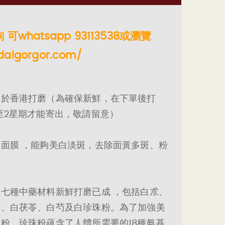
可whatsapp 93113538或瀏覽
daigorgor.com/
師於香港打磨（為確保新鮮，在下單後打
至2星期才能寄出，敬請留意）
面膜 ，能夠美白淡斑，去除面黃多斑、粉
。
七種中藥材料新鮮打磨已成 ，包括白朮、
蘞、白茯苓、白芍及白珍珠粉。為了加強美
粉，珍珠粉蘊含了人體所需要的18種氨基