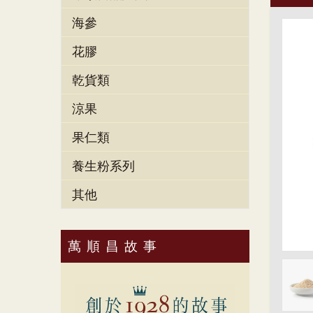
海參
花膠
乾貨類
涼果
果仁類
養生粉系列
其他
萬順昌故事