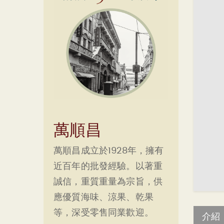
萬順昌
萬順昌成立於1928年，擁有
近百年的批發經驗。以著重
誠信，重質重量為宗旨，供
應優質海味、涼果、乾果
等，深受零售同業歡迎。
介紹