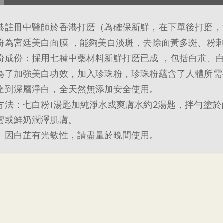
港註冊中醫師於香港打磨（為確保新鮮，在下單後打磨，
粉為宮廷美白面膜 ，能夠美白淡斑，去除面黃多斑、粉
粉成份：採用七種中藥材料新鮮打磨已成 ，包括白朮、
為了加強美白功效，加入珍珠粉，珍珠粉蘊含了人體所需
達到深層淨白，全天然無添加安全使用。
方法：七白粉1湯匙加純淨水或爽膚水約2湯匙，拌勻塗於面
蜜或鮮奶潤澤肌膚。
：因白芷有光敏性，請盡量於晚間使用。