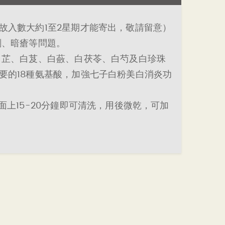
故入數大約1至2星期才能寄出，敬請留意）
剌、暗瘡等問題。
白芷、白芨、白蘞、白茯苓、白芍及白珍珠
要的18種氨基酸，加強七子白粉美白消炎功
上15-20分鐘即可清洗，用後微乾，可加