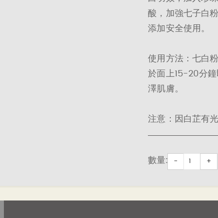
酸，加強七子白
添加安全使用。
使用方法：七白粉
於面上15-20
澤肌膚。
注意：因白芷有
數量:
-
+