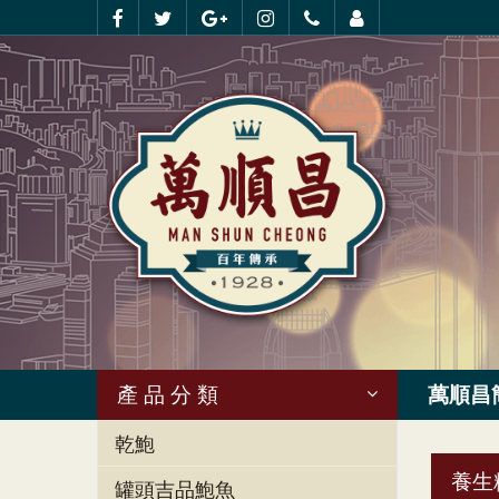
產 品 分 類
萬順昌
乾鮑
養生
罐頭吉品鮑魚